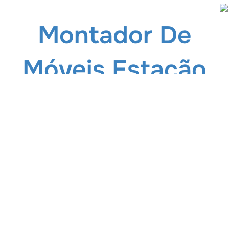
Montador De
Móveis Estação
De Metrô Adolfo
Pinheiro
Disponível em Instantes (11) 2966-0340 / 0800
887 1164. Atendemos nas regiões da Zona Leste,
Zona Norte, Zona Oeste e Zona Sul de São Paulo.
Disponível a atender nossos clientes a qualquer